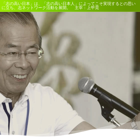
「志の高い日本」は、「志の高い日本人」によってこそ実現するとの思い
に立ち、志ネットワーク活動を展開。 主宰：上甲晃