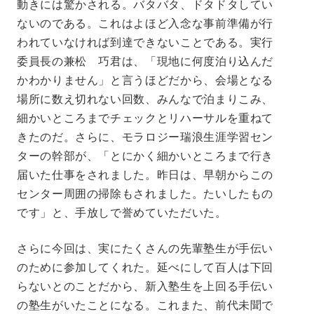
動きには驚かされる。バタバタ、ドタドタしてい
ないのである。これはよほど入念な事前準備が行
われていなければ到達できないことである。実行
委員長の兼松 巧君は、「現地に何度泊り込んだ
かわかりません」と言うほどだから、会場となる
場所に数え切れない回数、みんなで泊まりこみ、
細かいところまでチェックとリハーサルを重ねて
きたのだ。さらに、モラロジー瑞浪生涯学習セン
ターの幹部が、「とにかく細かいところまで行き
届いた仕事をされました。昨日は、早朝からこの
センター周囲の掃除もされました。たいしたもの
です」と、手放しで誉めていただいた。
さらに今回は、実にたくさんの先輩塾生が手伝い
のために参加してくれた。延べにして百人は下回
らないとのことだから、新入塾生を上回る手伝い
の塾生がいたことになる。これまた、前代未聞で