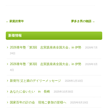
Post
←
家庭的青年
夢多き男の物語
→
navigation
新着情報
2026青年塾「第3回 志実践発表全国大会」in 伊勢
2026年7月
24日
2026青年塾「第3回 志実践発表全国大会」in 伊勢
2026年3月
4日
新発刊 父と娘のデイリーメッセージ
2026年1月10日
あなたに会いたい in 長崎
2025年10月30日
国家百年の計の会 現地ご参加の皆様へ
2025年8月19日