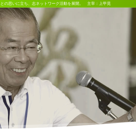
るとの思いに立ち、志ネットワーク活動を展開。 主宰：上甲晃