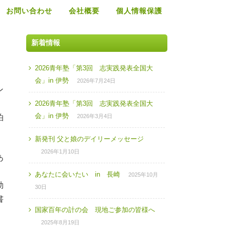
お問い合わせ
会社概要
個人情報保護
新着情報
2026青年塾「第3回 志実践発表全国大
会」in 伊勢
2026年7月24日
ン
。
2026青年塾「第3回 志実践発表全国大
会」in 伊勢
泊
2026年3月4日
新発刊 父と娘のデイリーメッセージ
2026年1月10日
あ
あなたに会いたい in 長崎
2025年10月
効
30日
書
国家百年の計の会 現地ご参加の皆様へ
2025年8月19日