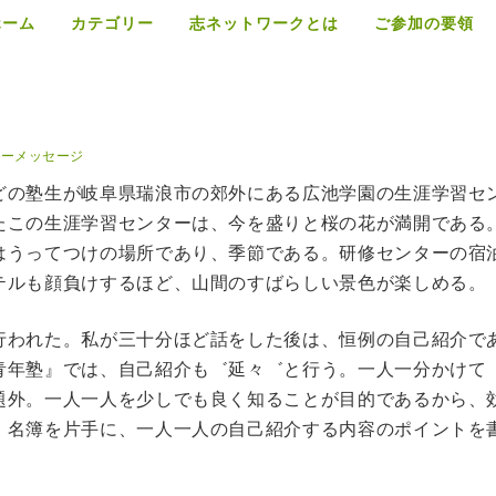
ホーム
カテゴリー
志ネットワークとは
ご参加の要領
リーメッセージ
どの塾生が岐阜県瑞浪市の郊外にある広池学園の生涯学習セ
たこの生涯学習センターは、今を盛りと桜の花が満開である
はうってつけの場所であり、季節である。研修センターの宿
テルも顔負けするほど、山間のすばらしい景色が楽しめる。
行われた。私が三十分ほど話をした後は、恒例の自己紹介で
青年塾』では、自己紹介も゛延々゛と行う。一人一分かけて
題外。一人一人を少しでも良く知ることが目的であるから、
、名簿を片手に、一人一人の自己紹介する内容のポイントを