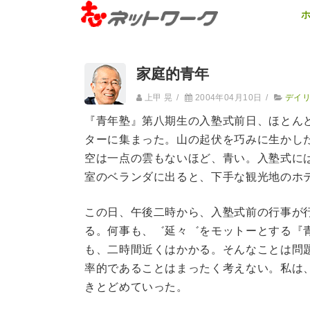
家庭的青年
上甲 晃
/
2004年04月10日
/
デイ
『青年塾』第八期生の入塾式前日、ほとん
ターに集まった。山の起伏を巧みに生かし
空は一点の雲もないほど、青い。入塾式に
室のベランダに出ると、下手な観光地のホ
この日、午後二時から、入塾式前の行事が
る。何事も、゛延々゛をモットーとする『
も、二時間近くはかかる。そんなことは問
率的であることはまったく考えない。私は
きとどめていった。