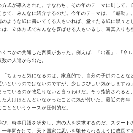
め方式が導入された。すなわち、その年のテーマに則して、
てきて、みんなに紹介するのだ。今年のテーマは、『感動』
端のような紙に書いてくる人もいれば、堂々たる紙に黒々と
には、立体方式でみんなを喜ばせる人もいるし、写真入りも
いくつかの共通した言葉があった。例えば、「出産」、｢命｣
複数の人達から出た。
、「ちょっと気になるのは、家庭的で、自分の子供のことな
悪いというのではないのですが、少しさびしい気がしますね
まっているのが物足りないと言うわけだ。そう指摘されると
した人はほとんどいなかったことに気が付いた。最近の青年
むことというケースが圧倒的だ。
学び、時事用語を研究し、志の人を探求するのだ。スタート
、一年間かけて、天下国家に思いを馳せられるように成長す