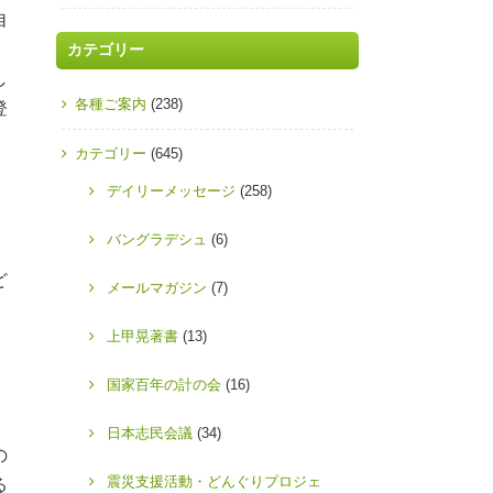
自
。
カテゴリー
し
各種ご案内
(238)
登
カテゴリー
(645)
デイリーメッセージ
(258)
、
バングラデシュ
(6)
ど
メールマガジン
(7)
」
上甲晃著書
(13)
、
国家百年の計の会
(16)
日本志民会議
(34)
の
震災支援活動・どんぐりプロジェ
る