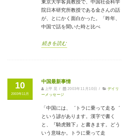
東京大学客員教授で、中国社会科学
院日本研究所教授である金さんの話
が、とにかく面白かった。「昨年、
中国で話を聞いた時と比べ
続きを読む
中国最新事情
10
上甲 晃
/
2003年11月10日
/
デイリ
2003年11月
ーメッセージ
「中国には、゛トラに乗って走る゛
という諺があります。漢字で書く
と、『騎虎難下』と書きます。どう
いう意味か。トラに乗って走