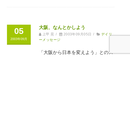
大阪、なんとかしよう
05
上甲 晃
/
2003年09月05日
/
デイリ
2003年09月
ーメッセージ
「大阪から日本を変えよう」とのス
ローガンのもとに、大阪府の知事や
市長を自らの手で選ぶ運動に着手し
た。もっとも、今のところ
続きを読む
納豆