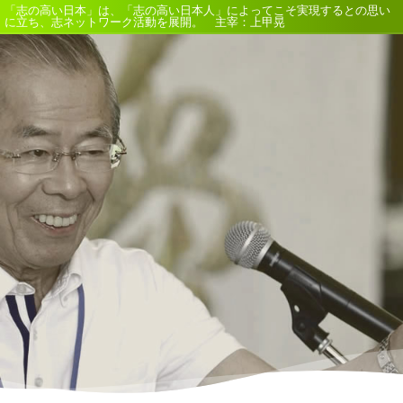
「志の高い日本」は、「志の高い日本人」によってこそ実現するとの思い
に立ち、志ネットワーク活動を展開。 主宰：上甲晃