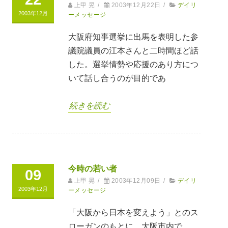
上甲 晃
/
2003年12月22日
/
デイリ
2003年12月
ーメッセージ
大阪府知事選挙に出馬を表明した参
議院議員の江本さんと二時間ほど話
した。選挙情勢や応援のあり方につ
いて話し合うのが目的であ
続きを読む
今時の若い者
09
上甲 晃
/
2003年12月09日
/
デイリ
2003年12月
ーメッセージ
「大阪から日本を変えよう」とのス
ローガンのもとに、大阪市内で、