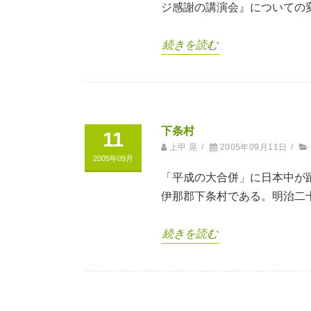
ジ感謝の講演会』についての
続きを読む
下条村
11
上甲 晃
/
2005年09月11日
/
2005年09月
「平成の大合併」に日本中が
伊那郡下条村である。明治二
続きを読む