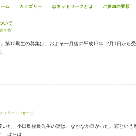
ホーム
カテゴリー
志ネットワークとは
ご参加の要領
ついて
青年塾
』第10期生の募集は、およそ一月後の平成17年12月1日から
は
デイリーメッセージ
聞いた、小田島校長先生の話は、なかなか良かった。窓という
と、はらは