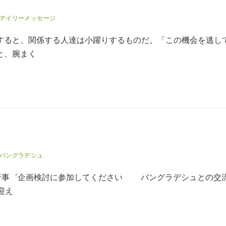
デイリーメッセージ
すると、関係する人達は小躍りするものだ。「この機会を逃し
と、腕まく
バングラデシュ
流行事゛企画検討に参加してください バングラデシュとの交
迎え