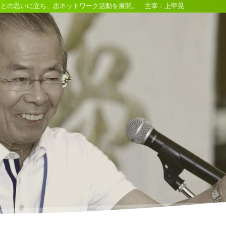
るとの思いに立ち、志ネットワーク活動を展開。 主宰：上甲晃