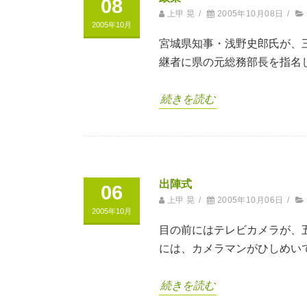
08
上甲 晃
/
2005年10月08日
/
2005年10月
宮城県知事・浅野史郎氏が、
継者に県の元総務部長を指名
続きを読む
出陣式
06
上甲 晃
/
2005年10月06日
/
2005年10月
目の前にはテレビカメラが、
には、カメラマンがひしめい
続きを読む