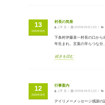
村長の気骨
13
上甲 晃
/
2005年09月13日
/
2005年09月
下条村伊藤喜一村長の口から
年生まれ。言葉の辛らつな分
続きを読む
行事案内
12
上甲 晃
/
2005年09月12日
/
2005年09月
デイリメーメッセージ感謝の