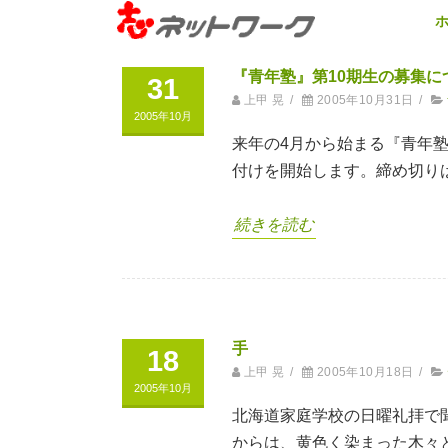
『青年塾』第10期生の募集に
31
上甲 晃
/
2005年10月31日
/
2005年10月
来年の4月から始まる『青年塾
付けを開始します。締め切り
続きを読む
手
18
上甲 晃
/
2005年10月18日
/
2005年10月
北海道家庭学校の日曜礼拝で
からは、黄色く染まった木々