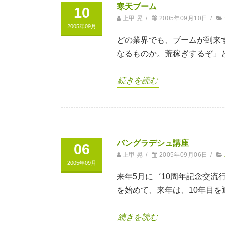
寒天ブーム
10
上甲 晃
/
2005年09月10日
/
2005年09月
どの業界でも、ブームが到来
なるものか。荒稼ぎするぞ」
続きを読む
バングラデシュ講座
06
上甲 晃
/
2005年09月06日
/
2005年09月
来年5月に゛10周年記念交
を始めて、来年は、10年目を
続きを読む