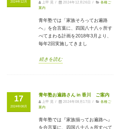
2024年12月
上甲 晃
/
2024年12月26日
/
各種ご
案内
青年塾では「家族そろってお遍路
へ」を合言葉に、四国八十八ヶ所す
べてまわる計画を2018年3月より、
毎年2回実施してきまし
続きを読む
青年塾お遍路さん in 香川 ご案内
17
上甲 晃
/
2024年08月17日
/
各種ご
2024年08月
案内
青年塾では『家族揃ってお遍路へ』
を合言葉に、四国八十八ヵ所すべて