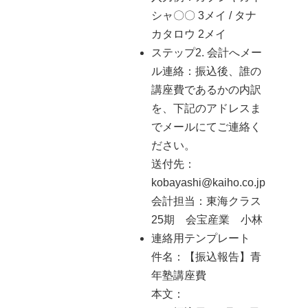
シャ〇〇 3メイ / タナ
カタロウ 2メイ
ステップ2. 会計へメー
ル連絡：振込後、誰の
講座費であるかの内訳
を、下記のアドレスま
でメールにてご連絡く
ださい。
送付先：
kobayashi@kaiho.co.jp
会計担当：東海クラス
25期 会宝産業 小林
連絡用テンプレート
件名：【振込報告】青
年塾講座費
本文：