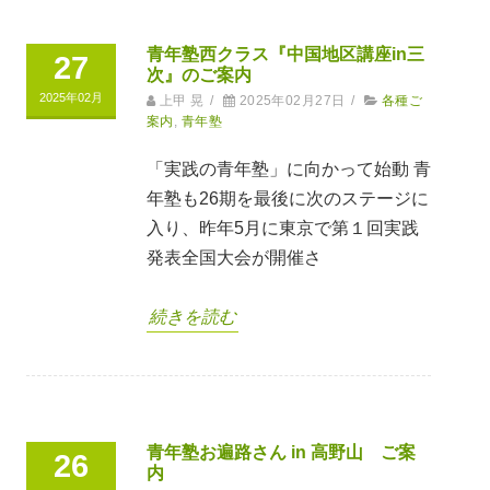
青年塾西クラス『中国地区講座in三
27
次』のご案内
2025年02月
上甲 晃
/
2025年02月27日
/
各種ご
案内
,
青年塾
「実践の青年塾」に向かって始動 青
年塾も26期を最後に次のステージに
入り、昨年5月に東京で第１回実践
発表全国大会が開催さ
続きを読む
青年塾お遍路さん in 高野山 ご案
26
内