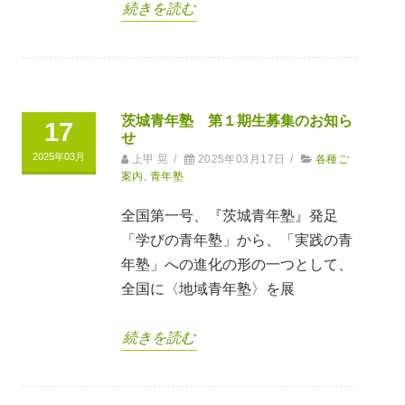
続きを読む
茨城青年塾 第１期生募集のお知ら
17
せ
2025年03月
上甲 晃
/
2025年03月17日
/
各種ご
案内
,
青年塾
全国第一号、『茨城青年塾』発足
「学びの青年塾」から、「実践の青
年塾」への進化の形の一つとして、
全国に〈地域青年塾〉を展
続きを読む