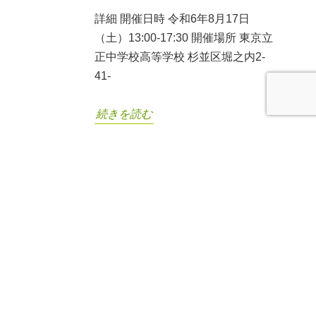
詳細 開催日時 令和6年8月17日
（土）13:00-17:30 開催場所 東京立
正中学校高等学校 杉並区堀之内2-
41-
続きを読む
バングラデシュへお誘い
07
上甲 晃
/
2023年12月07日
/
バング
2023年12月
ラデシュ
,
各種ご案内
久々のスタディーツアー開催 バング
ラデシュで、単身、「日本語教室」
を開いて十五年。『青年塾』10期生