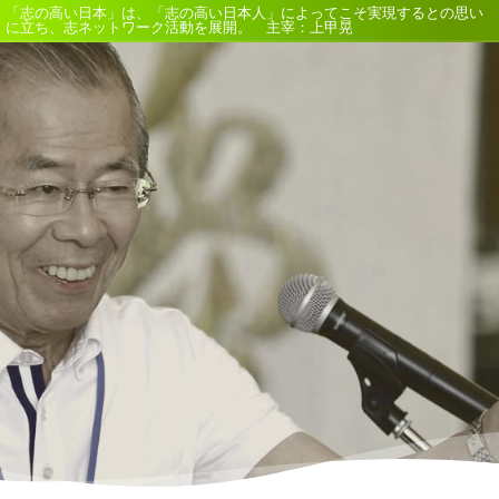
「志の高い日本」は、「志の高い日本人」によってこそ実現するとの思い
に立ち、志ネットワーク活動を展開。 主宰：上甲晃