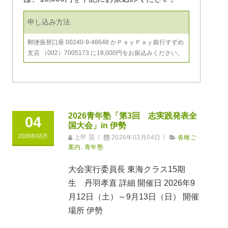
申し込み方法
郵便振替口座 00240-9-48648 かＰａｙＰａｙ銀行すずめ
支店 （002）7005173 に18,000円をお振込みください。
2026青年塾「第3回 志実践発表全
04
国大会」in 伊勢
2026年03月
上甲 晃
/
2026年03月04日
/
各種ご
案内
,
青年塾
大会実行委員長 東海クラス15期
生 丹羽孝直 詳細 開催日 2026年9
月12日（土）～9月13日（日） 開催
場所 伊勢