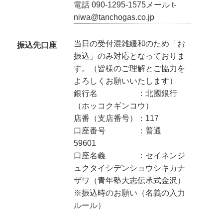
電話 090-1295-1575メール t-
niwa@tanchogas.co.jp
当日の受付混雑緩和のため「お
振込先口座
振込」のみ対応となっておりま
す。（皆様のご理解とご協力を
よろしくお願いいたします）
銀行名 ：北國銀行
（ホッコクギンコウ）
店番（支店番号）：117
口座番号 ：普通
59601
口座名義 ：セイネンジ
ュクタイシデンショウシキカナ
ザワ（青年塾大志伝承式金沢）
※振込時のお願い（名義の入力
ルール）