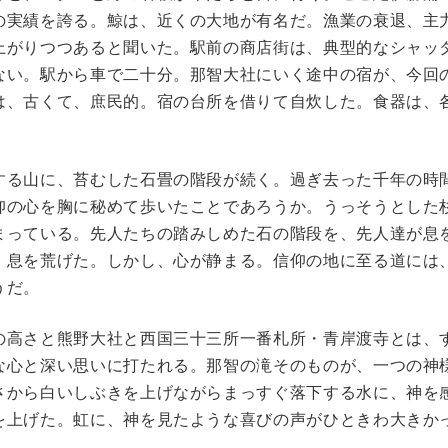
の実績を誇る。鯨は、近くの大地が有名だ。漁業の衰退、主
上がりつつあると聞いた。駅前の商店街は、典型的なシャッ
ない。駅から車で二十分。那智大社にいく途中の宿が、今回
は、古くて、庶民的。宿の台所を借りて自炊した。食器は、
する山に、苔むした石畳の階段が続く。過ぎ去った千年の時
仰の心を胸に秘めて歩いたことであろうか。うっそうとした
まっている。先人たちの踏みしめた石の階段を、先人達が息
、息を荒げた。しかし、心が静まる。信仰の地に至る道には
うだ。
の高さと熊野大社と西国三十三所一番札所・青岸渡寺とは、
な心と深い思いに打たれる。那智の滝そのものが、一つの神
さから白いしぶきを上げながらまっすぐ落下する水に、神を
を上げた。虹に、神を見たような喜びの声がひときわ大きか