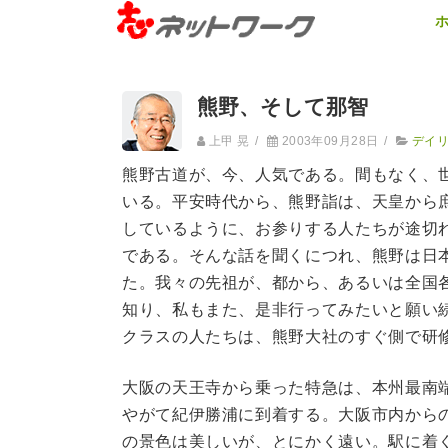
熊野、そして那智
上甲 晃
/
2003年09月28日
/
デイ
熊野古道が、今、人気である。間もなく、
いる。平安時代から、熊野詣は、天皇から
しているように、お参りする人たちが途切
である。そんな話を聞くにつれ、熊野は日
た。我々の先祖が、都から、あるいは全国
知り、私もまた、是非行ってみたいと願い
クラスの人たちは、熊野大社のすぐ側で研
大阪の天王寺から乗った特急は、本州最南
やがて紀伊勝浦に到着する。大阪市内から
の景色は美しいが、とにかく遠い。駅に着