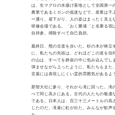
は、生マグロの水揚げ基地として全国第一
農業であるミカンの低迷などで、産業は干
ー通り。昼下がり、人の姿はまったく見え
研修会場である。゛おく勝浦゛と名乗る宿
自持参。掃除すべて自己負担。
最終日、熊の古道を歩いた。杉の木が林立
に、私たちの先祖は、どれほどこの道を信
の山は、すべてを静寂の中に包み込んでし
弾ませながら上ったように、私たちもまた
言葉には表現しにくい霊的雰囲気があるよ
那智大社に参り、それから滝に回った。滝
べて同じ高さにある。古代の人たちの敬虔
である。日本人は、百三十三メートルの高
じたのだ。滝壷に虹が出た。みんなが歓声
た。