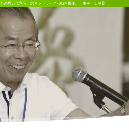
るとの思いに立ち、志ネットワーク活動を展開。 主宰：上甲晃