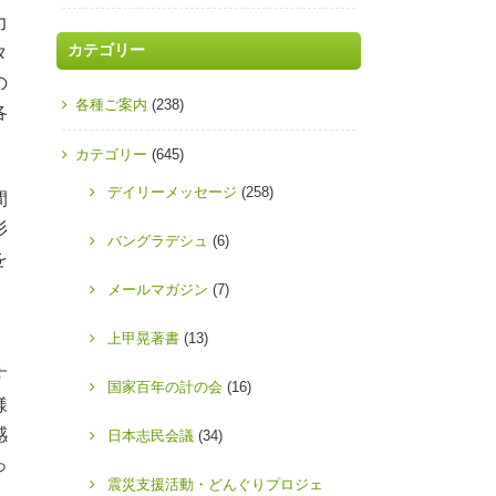
力
カテゴリー
タ
の
各種ご案内
(238)
各
カテゴリー
(645)
デイリーメッセージ
(258)
間
杉
バングラデシュ
(6)
を
、
メールマガジン
(7)
上甲晃著書
(13)
す
国家百年の計の会
(16)
様
感
日本志民会議
(34)
っ
震災支援活動・どんぐりプロジェ