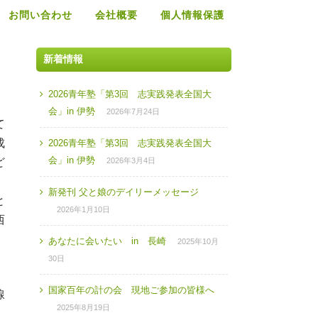
お問い合わせ
会社概要
個人情報保護
新着情報
2026青年塾「第3回 志実践発表全国大
会」in 伊勢
2026年7月24日
て
成
2026青年塾「第3回 志実践発表全国大
会」in 伊勢
ど
2026年3月4日
新発刊 父と娘のデイリーメッセージ
と
2026年1月10日
西
あなたに会いたい in 長崎
2025年10月
30日
。
国家百年の計の会 現地ご参加の皆様へ
線
2025年8月19日