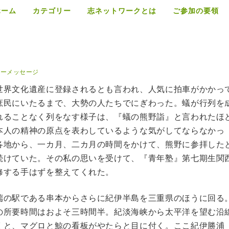
ホーム
カテゴリー
志ネットワークとは
ご参加の要領
リーメッセージ
世界文化遺産に登録されるとも言われ、人気に拍車がかかっ
庶民にいたるまで、大勢の人たちでにぎわった。蟻が行列を
れることなく列をなす様子は、『蟻の熊野詣』と言われたほ
本人の精神の原点を表わしているような気がしてならなかっ
各地から、一カ月、二カ月の時間をかけて、熊野に参拝した
続けていた。その私の思いを受けて、『青年塾』第七期生関
修する手はずを整えてくれた。
端の駅である串本からさらに紀伊半島を三重県のほうに回る
の所要時間はおよそ三時間半。紀淡海峡から太平洋を望む沿
くと、マグロと鯨の看板がやたらと目に付く。ここ紀伊勝浦