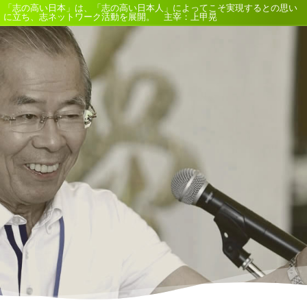
「志の高い日本」は、「志の高い日本人」によってこそ実現するとの思い
に立ち、志ネットワーク活動を展開。 主宰：上甲晃