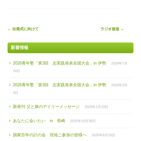
Post
←
出発式に向けて
ラジオ放送
→
navigation
新着情報
2026青年塾「第3回 志実践発表全国大会」in 伊勢
2026年7月
24日
2026青年塾「第3回 志実践発表全国大会」in 伊勢
2026年3月
4日
新発刊 父と娘のデイリーメッセージ
2026年1月10日
あなたに会いたい in 長崎
2025年10月30日
国家百年の計の会 現地ご参加の皆様へ
2025年8月19日