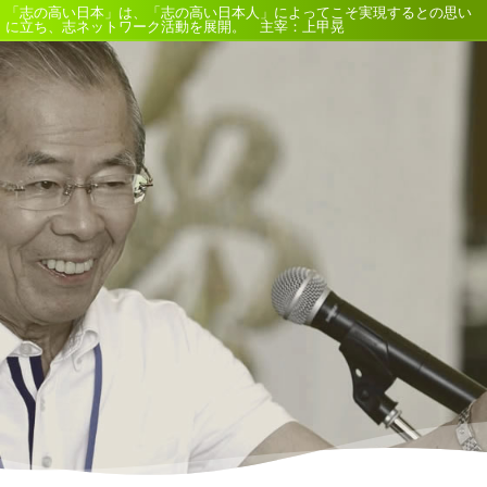
「志の高い日本」は、「志の高い日本人」によってこそ実現するとの思い
に立ち、志ネットワーク活動を展開。 主宰：上甲晃