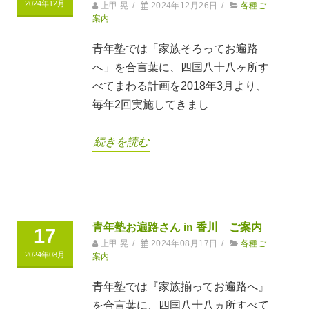
2024年12月
上甲 晃
/
2024年12月26日
/
各種ご
案内
青年塾では「家族そろってお遍路
へ」を合言葉に、四国八十八ヶ所す
べてまわる計画を2018年3月より、
毎年2回実施してきまし
続きを読む
青年塾お遍路さん in 香川 ご案内
17
上甲 晃
/
2024年08月17日
/
各種ご
2024年08月
案内
青年塾では『家族揃ってお遍路へ』
を合言葉に、四国八十八ヵ所すべて