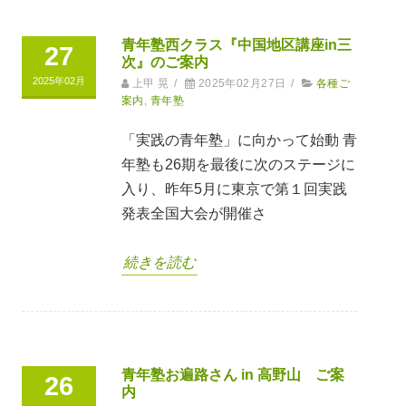
青年塾西クラス『中国地区講座in三
27
次』のご案内
2025年02月
上甲 晃
/
2025年02月27日
/
各種ご
案内
,
青年塾
「実践の青年塾」に向かって始動 青
年塾も26期を最後に次のステージに
入り、昨年5月に東京で第１回実践
発表全国大会が開催さ
続きを読む
青年塾お遍路さん in 高野山 ご案
26
内