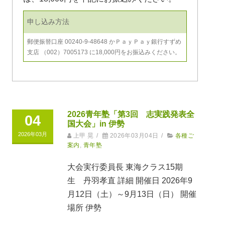
申し込み方法
郵便振替口座 00240-9-48648 かＰａｙＰａｙ銀行すずめ
支店 （002）7005173 に18,000円をお振込みください。
2026青年塾「第3回 志実践発表全
04
国大会」in 伊勢
2026年03月
上甲 晃
/
2026年03月04日
/
各種ご
案内
,
青年塾
大会実行委員長 東海クラス15期
生 丹羽孝直 詳細 開催日 2026年9
月12日（土）～9月13日（日） 開催
場所 伊勢