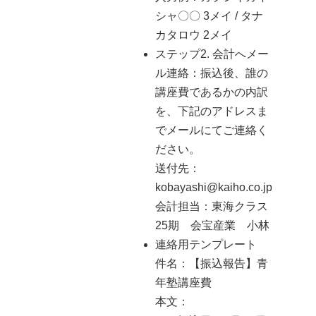
シャ〇〇 3メイ / タナ
カタロウ 2メイ
ステップ2. 会計へメー
ル連絡：振込後、誰の
講座費であるかの内訳
を、下記のアドレスま
でメールにてご連絡く
ださい。
送付先：
kobayashi@kaiho.co.jp
会計担当：東海クラス
25期 会宝産業 小林
連絡用テンプレート
件名：【振込報告】青
年塾講座費
本文：