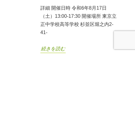
詳細 開催日時 令和6年8月17日
（土）13:00-17:30 開催場所 東京立
正中学校高等学校 杉並区堀之内2-
41-
続きを読む
バングラデシュへお誘い
07
上甲 晃
/
2023年12月07日
/
バング
2023年12月
ラデシュ
,
各種ご案内
久々のスタディーツアー開催 バング
ラデシュで、単身、「日本語教室」
を開いて十五年。『青年塾』10期生