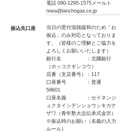
電話 090-1295-1575メール t-
niwa@tanchogas.co.jp
当日の受付混雑緩和のため「お
振込先口座
振込」のみ対応となっておりま
す。（皆様のご理解とご協力を
よろしくお願いいたします）
銀行名 ：北國銀行
（ホッコクギンコウ）
店番（支店番号）：117
口座番号 ：普通
59601
口座名義 ：セイネンジ
ュクタイシデンショウシキカナ
ザワ（青年塾大志伝承式金沢）
※振込時のお願い（名義の入力
ルール）