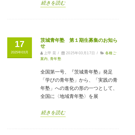
続きを読む
茨城青年塾 第１期生募集のお知ら
17
せ
2025年03月
上甲 晃
/
2025年03月17日
/
各種ご
案内
,
青年塾
全国第一号、『茨城青年塾』発足
「学びの青年塾」から、「実践の青
年塾」への進化の形の一つとして、
全国に〈地域青年塾〉を展
続きを読む